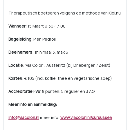
Therapeutisch boetseren volgens de methode van Klei.nu
Wanneer:
15 Maart
9:30-17:00
Begeleiding:
Pien Pedroli
Deelnemers:
minimaal 3, max 6
Locatie:
‘Via Colori’, Austerlitz (bij Driebergen / Zeist)
Kosten:
€ 105 (incl. koffie, thee en vegetarische soep)
Accreditatie FVB:
8 punten: 5 regulier en 3 AG
Meer info en aanmelding:
info@viacolori.nl
meer info:
www.viacolori.nl/cursussen